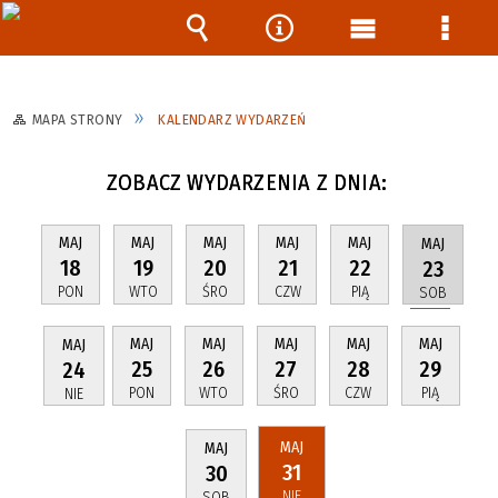
Wyszukiwarka
Narzędzia
Menu
Menu
główne
szcze
MAPA STRONY
KALENDARZ WYDARZEŃ
ZOBACZ WYDARZENIA Z DNIA:
MAJ
MAJ
MAJ
MAJ
MAJ
MAJ
18
19
20
21
22
23
PON
WTO
ŚRO
CZW
PIĄ
SOB
MAJ
MAJ
MAJ
MAJ
MAJ
MAJ
25
26
27
28
29
24
PON
WTO
ŚRO
CZW
PIĄ
NIE
MAJ
MAJ
31
30
NIE
SOB