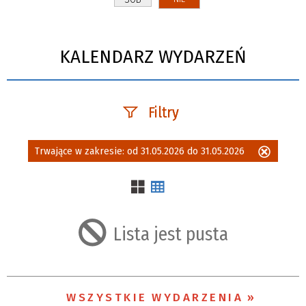
KALENDARZ WYDARZEŃ
Filtry
Szukana fraza
Trwające w zakresie:
od 31.05.2026 do 31.05.2026
Usuń
ten
filtr
Kategoria
Lista jest pusta
Trwające w
zakresie
WSZYSTKIE WYDARZENIA
—