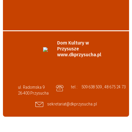
Dom Kultury w
Przysusze
www.dkprzysucha.pl
tel.:
509 638 509 , 48 675 24 73
ul. Radomska 9
26-400 Przysucha
sekretariat@dkprzysucha.pl