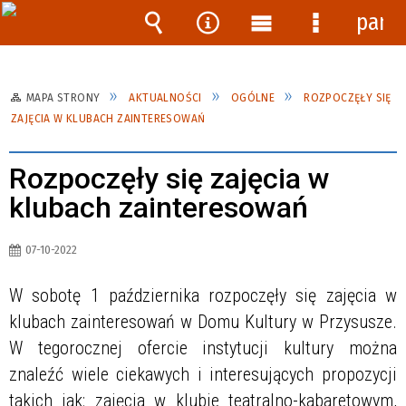
pane
Wyszukiwarka
Narzędzia
Menu
Menu
główne
szczegóło
MAPA STRONY
AKTUALNOŚCI
OGÓLNE
ROZPOCZĘŁY SIĘ
ZAJĘCIA W KLUBACH ZAINTERESOWAŃ
Rozpoczęły się zajęcia w
klubach zainteresowań
07-10-2022
W sobotę 1 października rozpoczęły się zajęcia w
klubach zainteresowań w Domu Kultury w Przysusze.
W tegorocznej ofercie instytucji kultury można
znaleźć wiele ciekawych i interesujących propozycji
takich jak: zajęcia w klubie teatralno-kabaretowym,