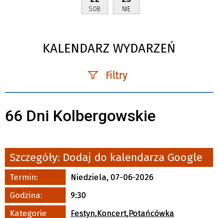
SOB
NIE
KALENDARZ WYDARZEŃ
Filtry
Szukana fraza
66 Dni Kolbergowskie
Kategoria
Trwające w zakresie
Szczegóły:
Dodaj do kalendarza Google
—
Termin:
Niedziela, 07-06-2026
Miejsce
Godzina:
9:30
Organizator
Kategorie
Festyn
,
Koncert
,
Potańcówka