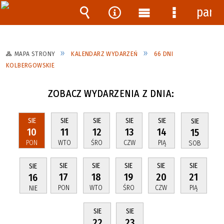
pane
Wyszukiwarka
Narzędzia
Menu
Menu
główne
szczegóło
MAPA STRONY
KALENDARZ WYDARZEŃ
66 DNI
KOLBERGOWSKIE
ZOBACZ WYDARZENIA Z DNIA:
SIE
SIE
SIE
SIE
SIE
SIE
10
11
12
13
14
15
PON
WTO
ŚRO
CZW
PIĄ
SOB
SIE
SIE
SIE
SIE
SIE
SIE
17
18
19
20
21
16
PON
WTO
ŚRO
CZW
PIĄ
NIE
SIE
SIE
22
23